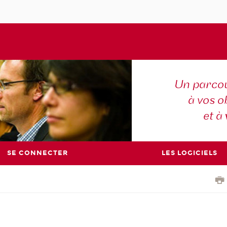
Un parcou
à vos ob
et à
SE CONNECTER
LES LOGICIELS