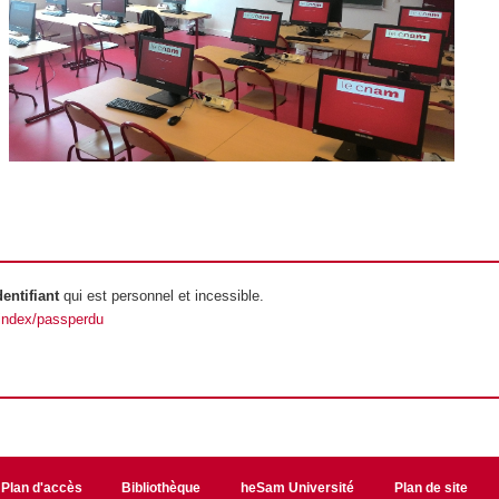
dentifiant
qui est personnel et incessible.
/index/passperdu
Plan d'accès
Bibliothèque
heSam Université
Plan de site