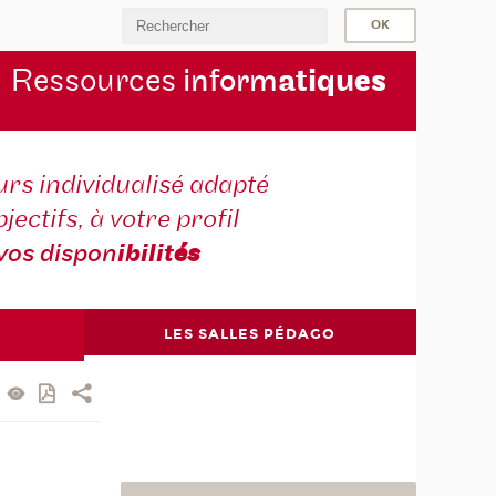
Ressources
inform
atiqu
es
rs individualisé adapté
jectifs, à votre profil
vos dispon
ibilit
és
LES SALLES PÉDAGO