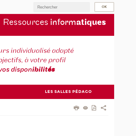
Ressources
inform
atiqu
es
rs individualisé adapté
jectifs, à votre profil
vos dispon
ibilit
és
LES SALLES PÉDAGO