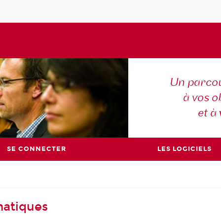
Un parcou
à vos ob
et à
SE CONNECTER
LES LOGICIELS
matiques