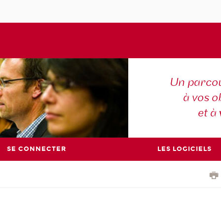
Un parcou
à vos ob
et à
SE CONNECTER
LES LOGICIELS