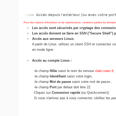
Accés depuis l'extérieur (ou avec votre por
Pour des raisons d'évolution et de maintenance, certaines parties du domain
Les accès sont sécurisés par cryptage des connexio
Les accès doivent se faire en SSH ("Secure Shell") p
Accès aux serveurs Linux:
A partir de Linux: utilisez un client SSH et connectez v
en mode ligne.
Accés au compte Linux
:
-le champ
Hôte
saisir le nom du serveur
vlad.cnam.fr
,
-le champ
Identifiant
saisir votre login,
-le champ
Mot de passe
saisir votre mot de passe ,
-le champ
Port
par defaut doit être 22.
Cliquez sur
Connexion rapide
(ou Quickconnect).
Si vous n'arrivez pas à vous connecter, vérifiez les pa