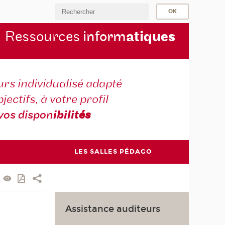
Ressources
inform
atiqu
es
rs individualisé adapté
jectifs, à votre profil
vos dispon
ibilit
és
LES SALLES PÉDAGO
Assistance auditeurs