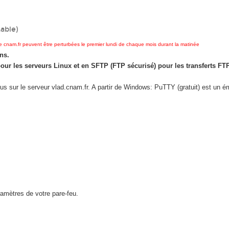
table)
e cnam.fr peuvent être perturbées le premier lundi de chaque mois durant la matinée
ns.
our les serveurs Linux et en SFTP (FTP sécurisé) pour les transferts FTP
ous sur le serveur vlad.cnam.fr. A partir de Windows: PuTTY (gratuit) est un é
ramètres de votre pare-feu.