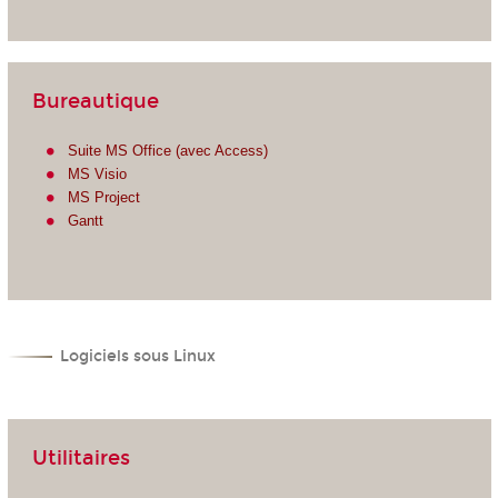
Bureautique
Suite MS Office (avec Access)
MS Visio
MS Project
Gantt
Logiciels sous Linux
Utilitaires