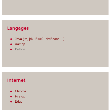
Langages
Java (jre, jdk, BlueJ, NetBeans,...)
Xampp
Python
Internet
Chrome
Firefox
Edge