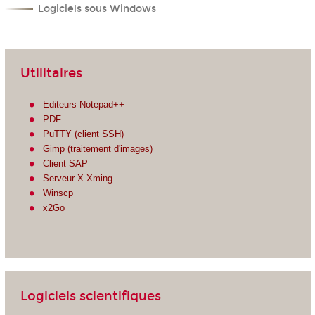
Logiciels sous Windows
Utilitaires
Editeurs Notepad++
PDF
PuTTY (client SSH)
Gimp (traitement d'images)
Client SAP
Serveur X Xming
Winscp
x2Go
Logiciels scientifiques