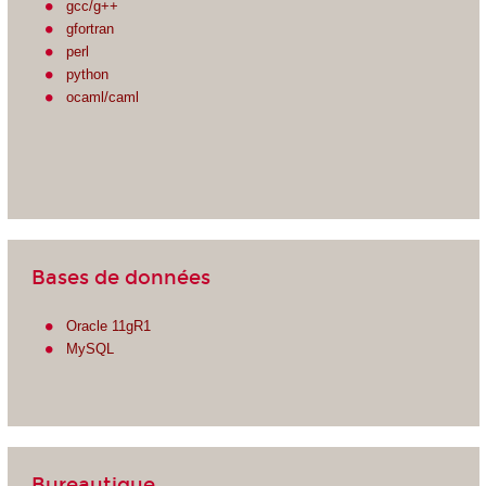
gcc/g++
gfortran
perl
python
ocaml/caml
Bases de données
Oracle 11gR1
MySQL
Bureautique