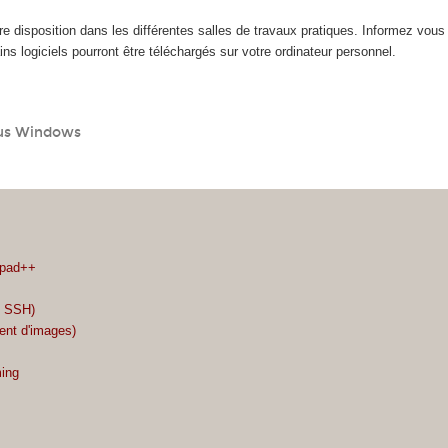
tre disposition dans les différentes salles de travaux pratiques. Informez vou
ins logiciels pourront être téléchargés sur votre ordinateur personnel.
ous Windows
epad++
t SSH)
ent d'images)
ing