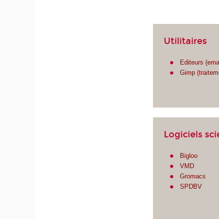
Utilitaires
Editeurs (ema
Gimp (traitem
Logiciels sc
Bigloo
VMD
Gromacs
SPDBV