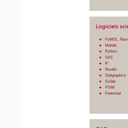
Logiciels sc
PyMOL, Ras
Matlab
Python
SAS
R
Rsudio
Statgraphics
Scilab
PSIM
Freemind