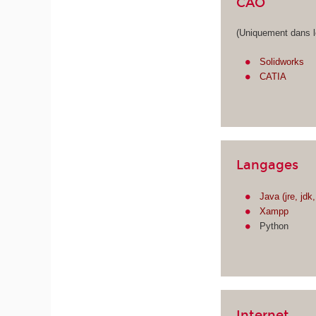
CAO
(Uniquement dans 
Solidworks
CATIA
Langages
Java (jre, jdk
Xampp
Python
Internet