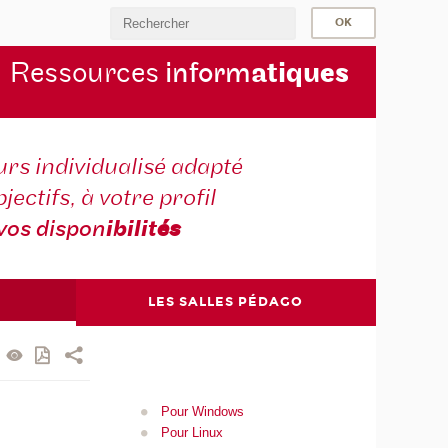
Ressources
inform
atiqu
es
rs individualisé adapté
jectifs, à votre profil
vos dispon
ibilit
és
LES SALLES PÉDAGO
Pour Windows
Pour Linux