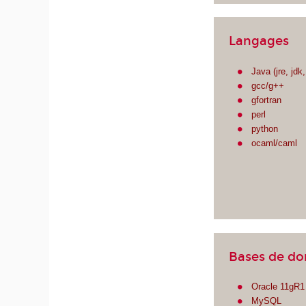
Langages
Java (jre, jdk
gcc/g++
gfortran
perl
python
ocaml/caml
Bases de d
Oracle 11gR1
MySQL