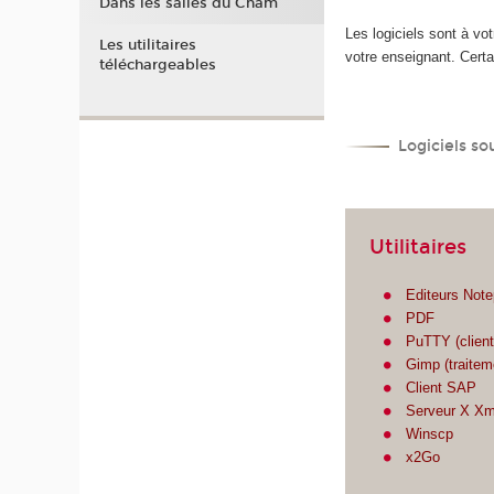
Dans les salles du Cnam
Les logiciels sont à vo
Les utilitaires
votre enseignant. Certa
téléchargeables
Logiciels s
Utilitaires
Editeurs Not
PDF
PuTTY (clien
Gimp (traitem
Client SAP
Serveur X Xm
Winscp
x2Go