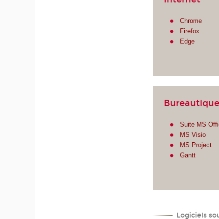
Chrome
Firefox
Edge
Bureautiqu
Suite MS Off
MS Visio
MS Project
Gantt
Logiciels so