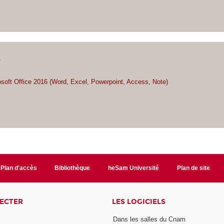
e
osoft Office 2016 (Word, Excel, Powerpoint, Access, Note)
Plan d'accès
Bibliothèque
heSam Université
Plan de site
ECTER
LES LOGICIELS
Dans les salles du Cnam