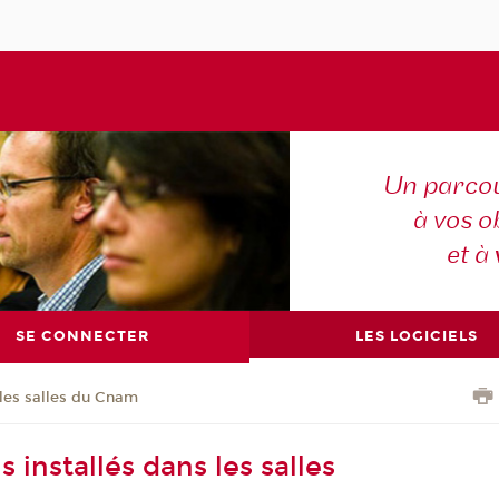
Un parcou
à vos ob
et à
SE CONNECTER
LES LOGICIELS
les salles du Cnam
s installés dans les salles