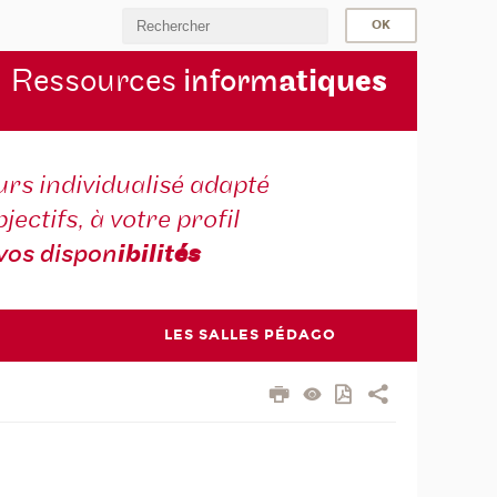
Ressources
inform
atiqu
es
rs individualisé adapté
jectifs, à votre profil
vos dispon
ibilit
és
LES SALLES PÉDAGO