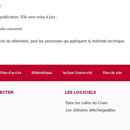
é
 publication. Elle sera mise à jour :
site concerné.
ion du référentiel, pour les personnes qui appliquent la méthode technique.
Plan d'accès
Bibliothèque
heSam Université
Plan de site
ECTER
LES LOGICIELS
Dans les salles du Cnam
Les utilitaires téléchargeables