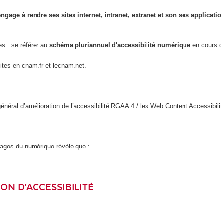
engage à rendre ses sites internet, intranet, extranet et son ses applicat
es : se référer au
schéma pluriannuel d'accessibilité numérique
en cours d
sites en cnam.fr et lecnam.net.
l général d’amélioration de l’accessibilité RGAA 4 / les Web Content Accessi
usages du numérique révèle que :
ON D’ACCESSIBILITÉ