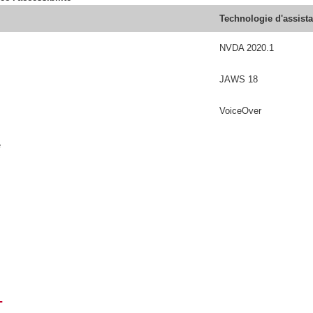
Technologie d'assist
NVDA 2020.1
JAWS 18
VoiceOver
é
T